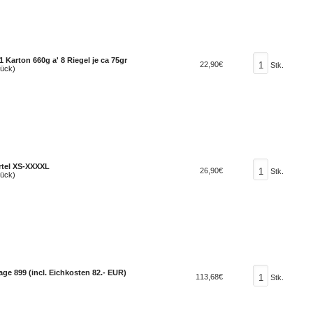
 Karton 660g a' 8 Riegel je ca 75gr
22,90€
Stk.
tück)
tel XS-XXXXL
26,90€
Stk.
tück)
e 899 (incl. Eichkosten 82.- EUR)
113,68€
Stk.