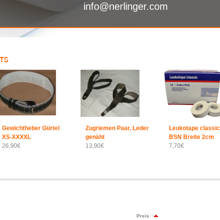
info@nerlinger.com
TS
Gewichtheber Gürtel
Zugriemen Paar, Leder
Leukotape classic
XS-XXXXL
genäht
BSN Breite 2cm
26,90€
13,90€
7,70€
Preis