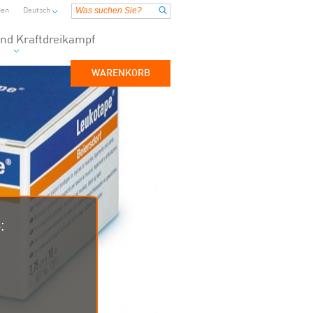
ßen
Deutsch
nd Kraftdreikampf
WARENKORB
: