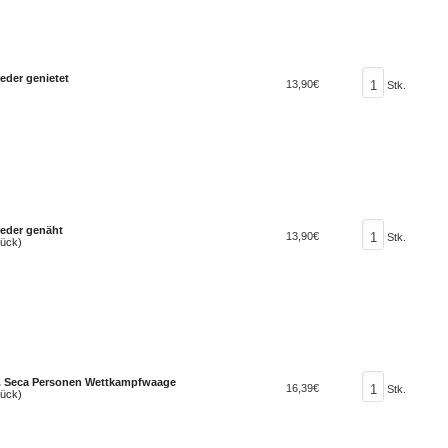
eder genietet
13,90€
Stk.
Leder genäht
13,90€
Stk.
tück)
f. Seca Personen Wettkampfwaage
16,39€
Stk.
tück)