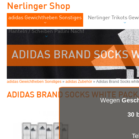
Nerlinger Shop
adidas Gewichtheben Sonstiges
Nerlinger Trikots Ge
Hanteln / Scheiben Pallini Nachf
ADIDAS BRAND SOCKS W
adidas Gewichtheben Sonstiges
»
adidas Zubehör
» Adidas Brand Socks white
ADIDAS BRAND SOCKS WHITE PACK/
Wegen
Gesch
30 
Te