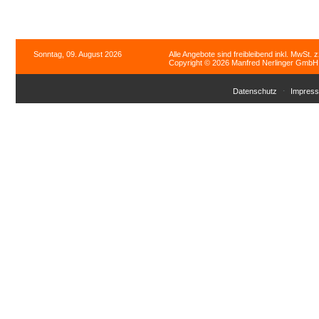
Sonntag, 09. August 2026
Alle Angebote sind freibleibend inkl. MwSt. 
Copyright © 2026 Manfred Nerlinger GmbH. 
Datenschutz
Impres