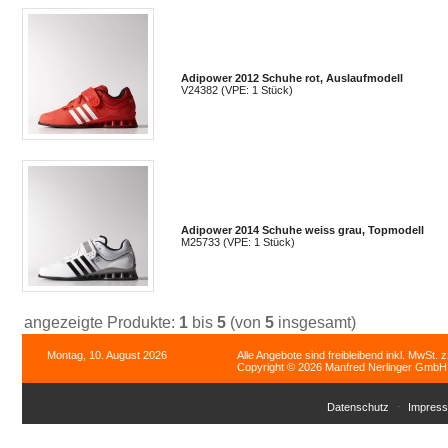
Adipower 2012 Schuhe rot, Auslaufmodell
V24382 (VPE: 1 Stück)
Adipower 2014 Schuhe weiss grau, Topmodell
M25733 (VPE: 1 Stück)
angezeigte Produkte:
1
bis
5
(von
5
insgesamt)
Montag, 10. August 2026
Alle Angebote sind freibleibend inkl. MwSt. 
Copyright © 2026 Manfred Nerlinger GmbH. 
Datenschutz
Impres