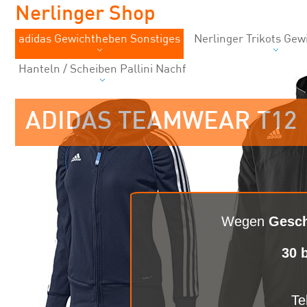
Nerlinger Shop
adidas Gewichtheben Sonstiges
Nerlinger Trikots Ge
Hanteln / Scheiben Pallini Nachf
ADIDAS TEAMWEAR T12
Wegen
Gesch
30 
Te