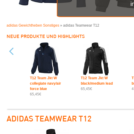
i
adidas Gewichtheben Sonstiges
» adidas Teamwear T12
NEUE PRODUKTE UND HIGHLIGHTS
T12 Team Jkt W
T12 Team Jkt W
T
collegiate navy/air
black/medium lead
b
force blue
65,45€
4
65,45€
ADIDAS TEAMWEAR T12