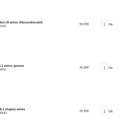
ect III weiss Allroundmodell
99,90€
Stk.
tück)
3.1 weiss greone
49,90€
Stk.
tück)
III.1 chapea weiss
49,90€
Stk.
tück)