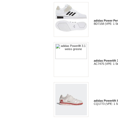
adidas Power Perf
BD7158 (VPE: 1 S
adidas Powerlift 
AC7475 (VPE: 1 S
adidas Powerlift 
CQ1773 (VPE: 1 S