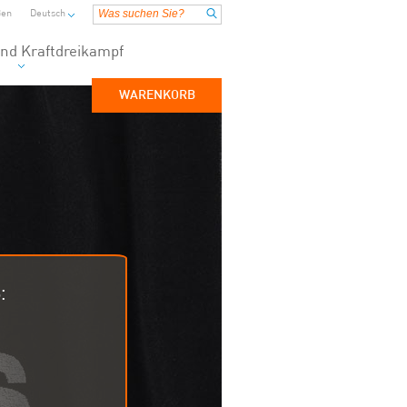
ßen
Deutsch
nd Kraftdreikampf
WARENKORB
: