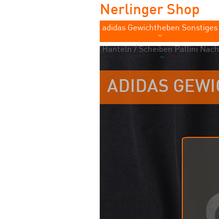
Nerlinger Shop
adidas Gewichtheben Sonstiges
Hanteln / Scheiben Pallini Nach
ADIDAS GEW