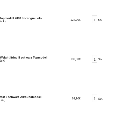
Topmodell 2018 tracar grau oliv
124,90€
Stk.
tück)
Weightlifting II schwarz Topmodell
139,90€
Stk.
ück)
fect 3 schwarz Allroundmodell
89,90€
Stk.
ück)