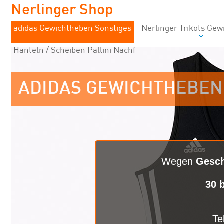
Nerlinger Shop
adidas Gewichtheben Sonstiges
Nerlinger Trikots Ge
Hanteln / Scheiben Pallini Nachf
ADIDAS GEWICHTHEBEN
Wegen
Gesch
30 
Te