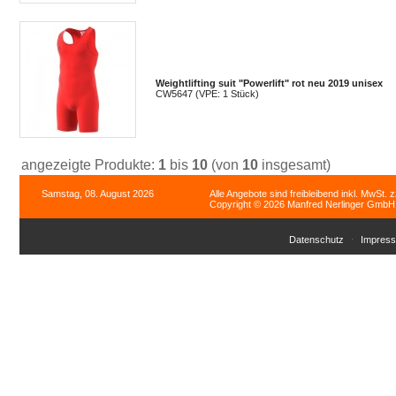
Weightlifting suit "Powerlift" rot neu 2019 unisex
CW5647 (VPE: 1 Stück)
angezeigte Produkte:
1
bis
10
(von
10
insgesamt)
Samstag, 08. August 2026
Alle Angebote sind freibleibend inkl. MwSt. 
Copyright © 2026 Manfred Nerlinger GmbH. 
Datenschutz
Impres