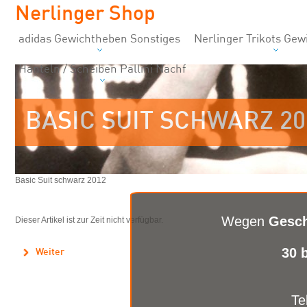
Nerlinger Shop
adidas Gewichtheben Sonstiges
Nerlinger Trikots Ge
Hanteln / Scheiben Pallini Nachf
BASIC SUIT SCHWARZ 20
Basic Suit schwarz 2012
Wegen
Gesch
Dieser Artikel ist zur Zeit nicht verfügbar.
30 
Weiter
Te