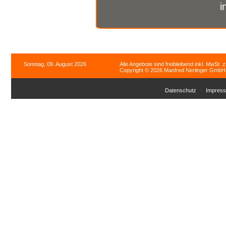
i
Sonntag, 09. August 2026
Alle Angebote sind freibleibend inkl. MwSt. 
Copyright © 2026 Manfred Nerlinger GmbH. 
Datenschutz
Impres