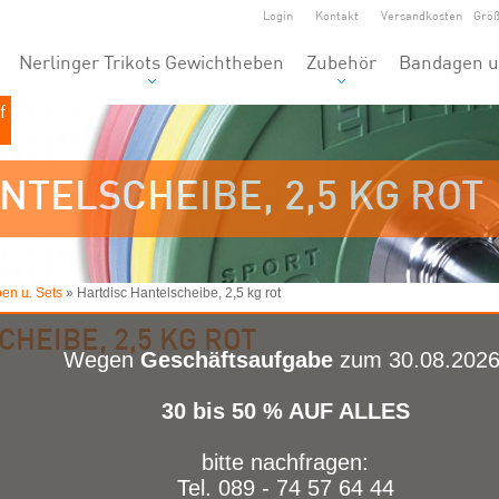
Login
Kontakt
Versandkosten
Grö
Nerlinger Trikots Gewichtheben
Zubehör
Bandagen u
f
NTELSCHEIBE, 2,5 KG ROT
en u. Sets
» Hartdisc Hantelscheibe, 2,5 kg rot
HEIBE, 2,5 KG ROT
Wegen
Geschäftsaufgabe
zum 30.08.2026
30 bis 50 % AUF ALLES
bitte nachfragen:
Tel. 089 - 74 57 64 44