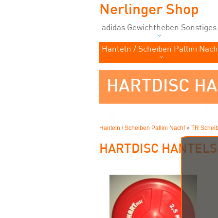
Nerlinger Shop
adidas Gewichtheben Sonstiges
Hanteln / Scheiben Pallini Nach
HARTDISC HA
Hanteln / Scheiben Pallini Nachf
»
TR Scheib
HARTDISC HANTELSC