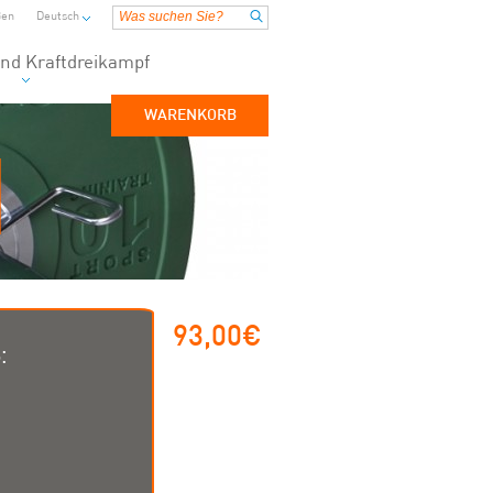
ßen
Deutsch
nd Kraftdreikampf
WARENKORB
93,00€
: