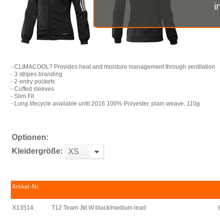
i
- CLIMACOOL? Provides heat and moisture management through ventilation
- 3 stripes branding
- 2-entry pockets
- Cuffed sleeves
- Slim Fit
- Long lifecycle available until 2016 100% Polyester, plain weave, 110g
Optionen:
Kleidergröße:
XS
Artikel-Nr.
X13514
T12 Team Jkt W black/medium lead