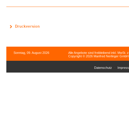
Druckversion
Sonntag, 09. August 2026
Alle Angebote sind freibleibend inkl. MwSt. 
Copyright © 2026 Manfred Nerlinger GmbH. 
Datenschutz
Impres