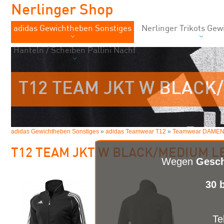
Nerlinger Shop
adidas Gewichtheben Sonstiges
Nerlinger Trikots Ge
Hanteln / Scheiben Pallini Nachf
T12 TEAM JKT W BLACK
adidas Gewichtheben Sonstiges
»
adidas Teamwear T12
»
Teamwear DAME
T12 TEAM JKT W BLACK/MEDIUM L
Wegen
Gesch
30 
Te