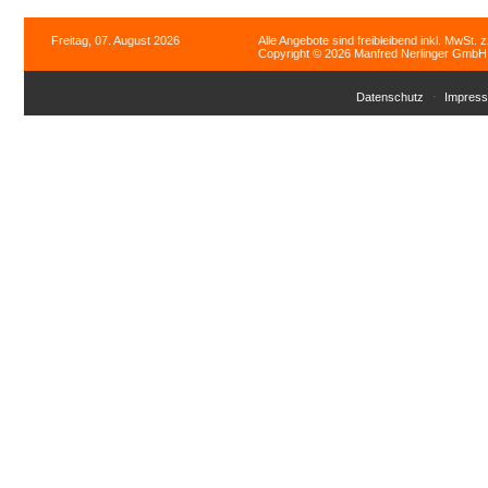
Freitag, 07. August 2026
Alle Angebote sind freibleibend inkl. MwSt. 
Copyright © 2026 Manfred Nerlinger GmbH. 
Datenschutz
Impres