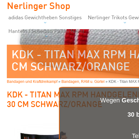
Nerlinger Shop
adidas Gewichtheben Sonstiges
Nerlinger Trikots Ge
Hanteln / Scheiben Pallini Nachf
KDK - TITAN MAX RPM
CM SCHWARZ/ORANGE
Bandagen und Kraftdreikampf
»
Bandagen, RAM u. Gürtel
» KDK - Titan MAX
KDK - TITAN MAX RPM HANDGELE
Wegen
Gesch
30 CM SCHWARZ/ORANGE
30 
Te