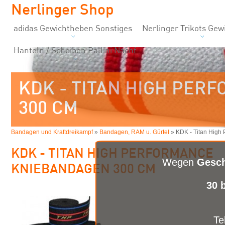
Nerlinger Shop
adidas Gewichtheben Sonstiges
Nerlinger Trikots Ge
Hanteln / Scheiben Pallini Nachf
KDK - TITAN HIGH PE
300 CM
Bandagen und Kraftdreikampf
»
Bandagen, RAM u. Gürtel
» KDK - Titan High
KDK - TITAN HIGH PERFORMANCE
Wegen
Gesch
KNIEBANDAGEN 300 CM
30 
Te