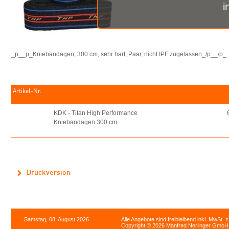
i
_p__p_Kniebandagen, 300 cm, sehr hart, Paar, nicht IPF zugelassen_/p__/p_
Artikel-Nr.
KDK - Titan High Performance
Kniebandagen 300 cm
Druckversion
Samstag, 08. August 2026
Alle Angebote sind freibleibend inkl. MwSt. 
Copyright © 2026 Manfred Nerlinger GmbH. 