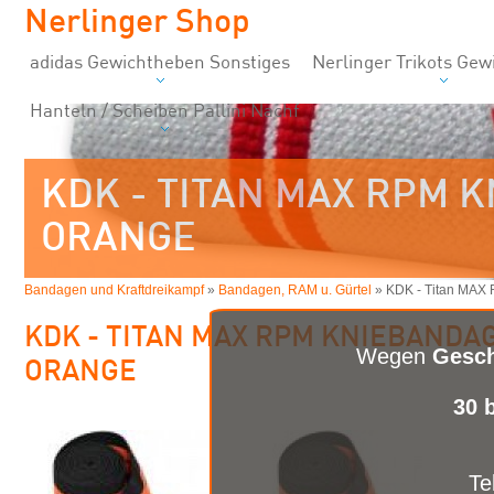
Nerlinger Shop
adidas Gewichtheben Sonstiges
Nerlinger Trikots Ge
Hanteln / Scheiben Pallini Nachf
KDK - TITAN MAX RPM 
ORANGE
Bandagen und Kraftdreikampf
»
Bandagen, RAM u. Gürtel
» KDK - Titan MAX
KDK - TITAN MAX RPM KNIEBANDA
Wegen
Gesch
ORANGE
30 
Te