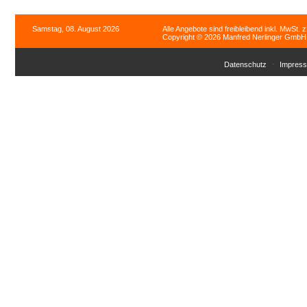
Samstag, 08. August 2026
Alle Angebote sind freibleibend inkl. MwSt. 
Copyright © 2026 Manfred Nerlinger GmbH. 
Datenschutz
Impres