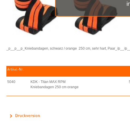
i
_p__p__p_Kniebandagen, schwarz / orange 250 cm, sehr hart, Paar_/p__/p_
Artikel-Nr.
5040
KDK - Titan MAX RPM
Kniebandagen 250 cm orange
Druckversion